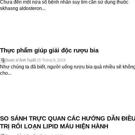
Chưa đến một nửa số bệnh nhân suy tim cần sử dụng thuôc
skhasng aldosteron...
Thực phẩm giúp giải độc rượu bia
Dược sĩ Ánh Tuyết
15 Tháng 9, 2018
Như chúng ta đã biết, người uống rượu bia quá nhiều sẽ không
cho...
SO SÁNH TRỰC QUAN CÁC HƯỚNG DẪN ĐIỀ
TRỊ RỐI LOẠN LIPID MÁU HIỆN HÀNH