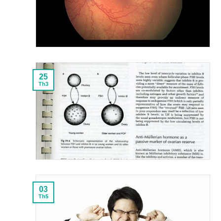
25
Th3
03
Th5