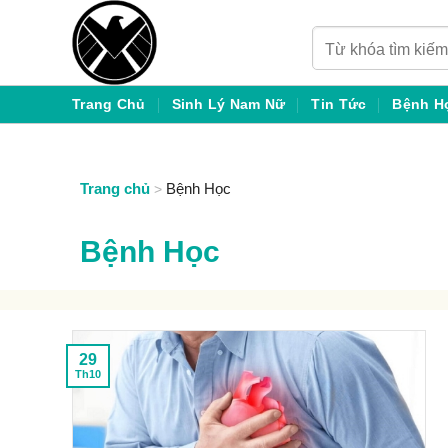
Chuyển
Tìm
đến
kiếm:
nội
dung
Trang Chủ
Sinh Lý Nam Nữ
Tin Tức
Bệnh H
Trang chủ
Bệnh Học
>
Bệnh Học
29
Th10