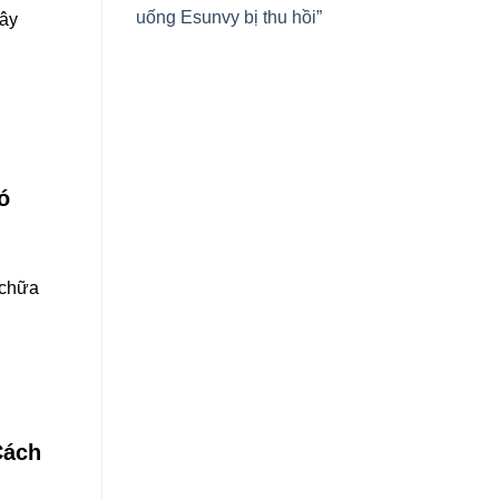
uống Esunvy bị thu hồi”
gây
ó
 chữa
Cách