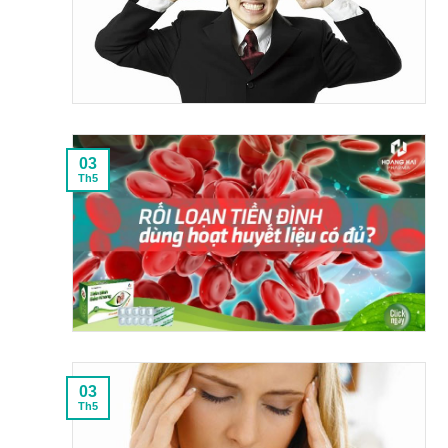
03
Th5
03
Th5