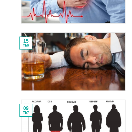
15
Th9
09
Th7