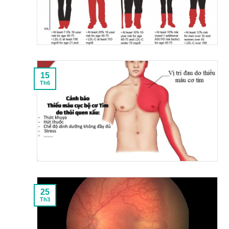
15
Th6
25
Th3