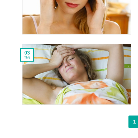
03
Th5
1