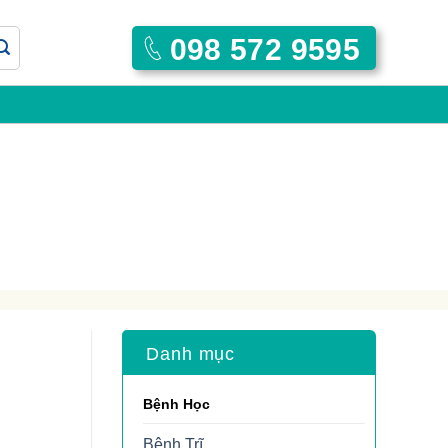
098 572 9595
Danh mục
Bệnh Học
Bệnh Trĩ