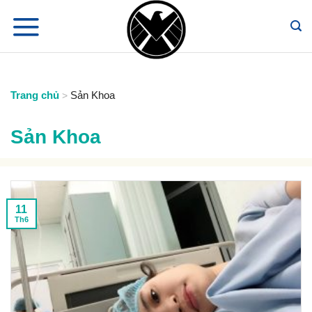
Chuyển
đến
nội
dung
Trang chủ
Sản Khoa
>
Sản Khoa
11
Th6