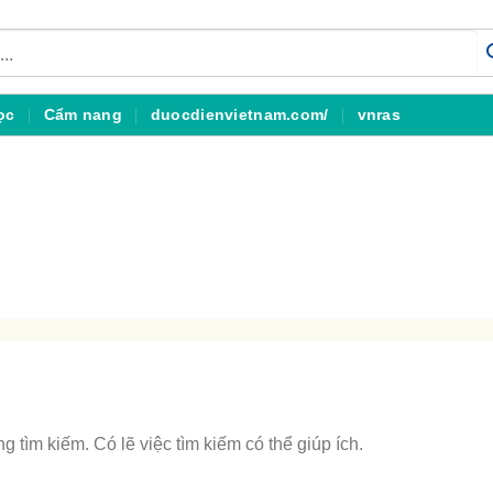
ọc
Cẩm nang
duocdienvietnam.com/
vnras
 tìm kiếm. Có lẽ việc tìm kiếm có thể giúp ích.