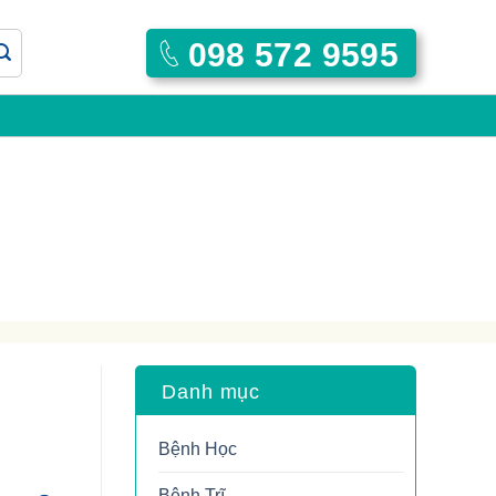
098 572 9595
Danh mục
Bệnh Học
Bệnh Trĩ