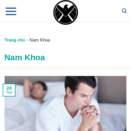
Chuyển
đến
nội
dung
Trang chủ
Nam Khoa
>
Nam Khoa
24
Th3