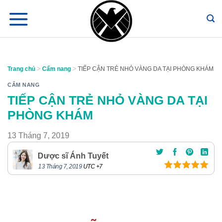
Chuyển
đến
nội
dung
>
>
Trang chủ
Cẩm nang
TIẾP CẬN TRẺ NHỎ VÀNG DA TẠI PHÒNG KHÁM
CẨM NANG
TIẾP CẬN TRẺ NHỎ VÀNG DA TẠI
PHÒNG KHÁM
13 Tháng 7, 2019
Dược sĩ Ánh Tuyết
13 Tháng 7, 2019
UTC +7