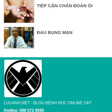
TIẾP CẬN CHẨN ĐOÁN ÓI
ĐAU BỤNG MẠN
LUUANH.NET - BLOG BỆNH HỌC ONLINE 24/7
Hotline: 098 572 9595