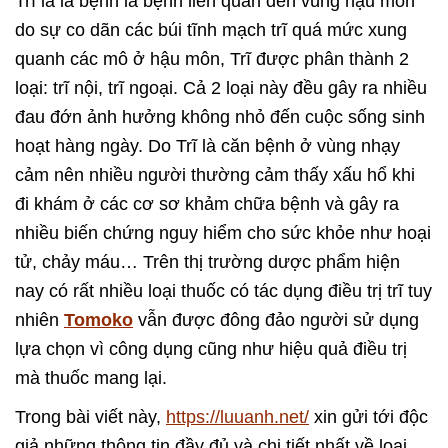
Trĩ là là bệnh là bệnh liên quan đến vùng hậu môn
do sự co dãn các búi tĩnh mạch trĩ quá mức xung
quanh các mô ở hậu môn, Trĩ được phân thành 2
loại: trĩ nội, trĩ ngoại. Cả 2 loại này đều gây ra nhiều
đau đớn ảnh hưởng không nhỏ đến cuộc sống sinh
hoạt hàng ngày. Do Trĩ là căn bệnh ở vùng nhạy
cảm nên nhiều người thường cảm thấy xấu hổ khi
đi khám ở các cơ sơ khảm chữa bệnh và gây ra
nhiều biến chứng nguy hiểm cho sức khỏe như hoại
tử, chảy máu… Trên thị trường dược phẩm hiện
nay có rất nhiều loại thuốc có tác dụng điều trị trĩ tuy
nhiên
Tomoko
vẫn được đông đảo người sử dụng
lựa chọn vì công dụng cũng như hiệu quả điều trị
mà thuốc mang lại.
Trong bài viết này,
https://luuanh.net/
xin gửi tới độc
giả những thông tin đầy đủ và chi tiết nhất về loại