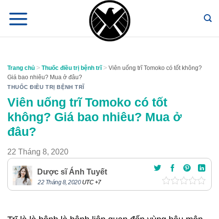
Chuyển
đến
nội
dung
>
>
Trang chủ
Thuốc điều trị bệnh trĩ
Viên uống trĩ Tomoko có tốt không?
Giá bao nhiêu? Mua ở đâu?
THUỐC ĐIỀU TRỊ BỆNH TRĨ
Viên uống trĩ Tomoko có tốt
không? Giá bao nhiêu? Mua ở
đâu?
22 Tháng 8, 2020
Dược sĩ Ánh Tuyết
22 Tháng 8, 2020
UTC +7