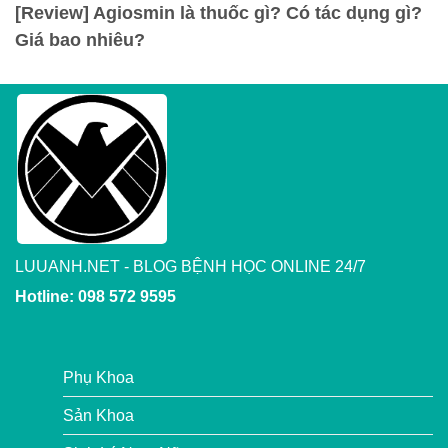
[Review] Agiosmin là thuốc gì? Có tác dụng gì?
Giá bao nhiêu?
LUUANH.NET - BLOG BỆNH HỌC ONLINE 24/7
Hotline: 098 572 9595
Phụ Khoa
Sản Khoa