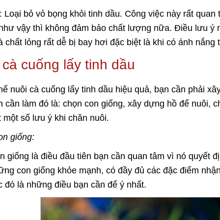
 Loại bỏ vỏ bọng khỏi tinh dầu. Công việc này rất quan t
như vậy thì không đảm bảo chất lượng nữa. Điều lưu ý n
à chất lỏng rất dễ bị bay hơi đặc biệt là khi có ánh nắng t
 cà cuống lấy tinh dầu
hể nuôi cà cuống lấy tinh dầu hiệu quả, bạn cần phải x
n cần làm đó là: chọn con giống, xây dựng hồ để nuôi, 
t một số lưu ý khi chăn nuôi.
on giống:
n giống là điều đầu tiên bạn cần quan tâm vì nó quyết 
ững con giống khỏe mạnh, có đầy đủ các đặc điểm nhận
c đó là những điều bạn cần để ý nhất.