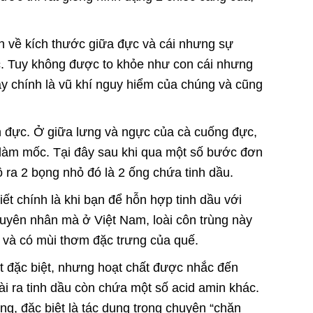
.
nh về kích thước giữa đực và cái nhưng sự
đực. Tuy không được to khỏe như con cái nhưng
ây chính là vũ khí nguy hiểm của chúng và cũng
n đực. Ở giữa lưng và ngực của cà cuống đực,
g làm mốc. Tại đây sau khi qua một số bước đơn
 lộ ra 2 bọng nhỏ đó là 2 ống chứa tinh dầu.
ết chính là khi bạn để hỗn hợp tinh dầu với
nguyên nhân mà ở Việt Nam, loài côn trùng này
ay và có mùi thơm đặc trưng của quế.
t đặc biệt, nhưng hoạt chất được nhắc đến
ài ra tinh dầu còn chứa một số acid amin khác.
ng, đặc biệt là tác dụng trong chuyện “chăn