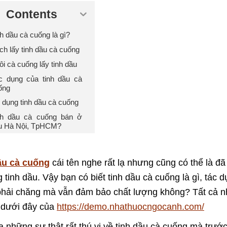
Contents
h dầu cà cuống là gì?
ch lấy tinh dầu cà cuống
i cà cuống lấy tinh dầu
c dụng của tinh dầu cà
ống
 dụng tinh dầu cà cuống
nh dầu cà cuống bán ở
u Hà Nội, TpHCM?
ầu cà cuống
cái tên nghe rất lạ nhưng cũng có thể là đ
 tinh dầu. Vậy bạn có biết tinh dầu cà cuống là gì, tác
phải chăng mà vẫn đảm bảo chất lượng không? Tất cả n
t dưới đây của
https://demo.nhathuocngocanh.com/
a những sự thật rất thú vị về tinh dầu cà cuống mà trướ