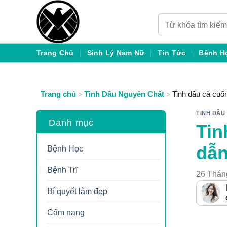
Chuyển
Tìm
đến
kiếm:
nội
dung
Trang Chủ
Sinh Lý Nam Nữ
Tin Tức
Bệnh H
Trang chủ
Tinh Dầu Nguyên Chất
Tinh dầu cà cuốn
>
>
TINH DẦU
Danh mục
Tin
dẫn
Bệnh Học
Bệnh Trĩ
26 Thán
Bí quyết làm đẹp
Cẩm nang