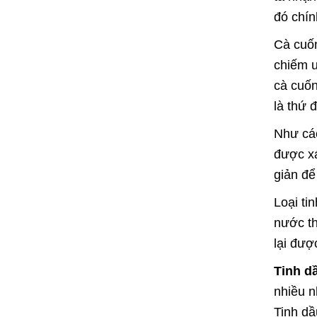
đó chín
Cà cuốn
chiếm ư
cà cuốn
là thứ 
Như các
được xá
giản để
Loại ti
nước th
lại đượ
Tinh d
nhiều n
Tinh dầ