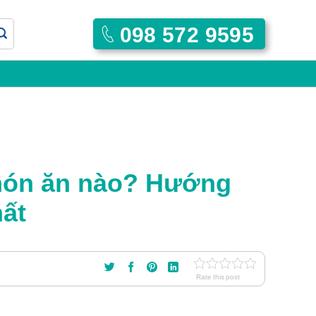
098 572 9595
 món ăn nào? Hướng
hất
Rate this post