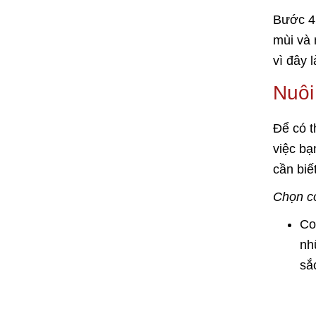
Bước 4:
mùi và 
vì đây l
Nuôi
Để có t
việc bạ
cần biế
Chọn c
Co
nh
sắ