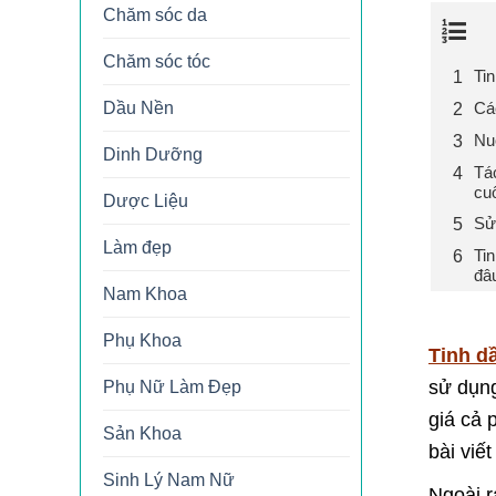
Chăm sóc da
Chăm sóc tóc
Tin
Dầu Nền
Cá
Nuô
Dinh Dưỡng
Tá
cu
Dược Liệu
Sử
Làm đẹp
Ti
đâ
Nam Khoa
Phụ Khoa
Tinh d
sử dụng
Phụ Nữ Làm Đẹp
giá cả 
Sản Khoa
bài viế
Sinh Lý Nam Nữ
Ngoài r