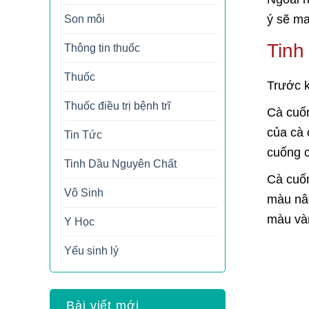
ý sẽ ma
Son môi
Tinh
Thông tin thuốc
Thuốc
Trước k
Thuốc điều trị bệnh trĩ
Cà cuốn
của cà 
Tin Tức
cuống c
Tinh Dầu Nguyên Chất
Cà cuốn
Vô Sinh
màu nâu
màu vàn
Y Học
Yếu sinh lý
Bài viết mới