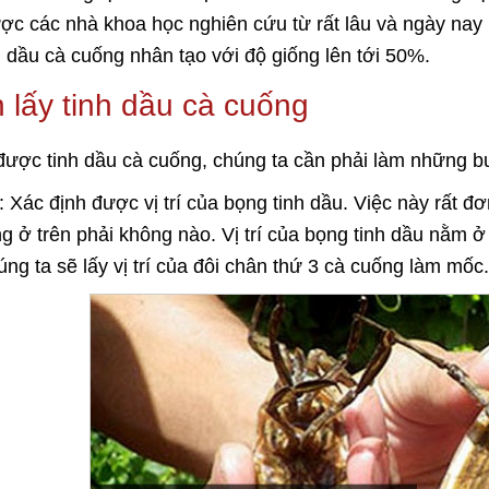
ược các nhà khoa học nghiên cứu từ rất lâu và ngày nay n
nh dầu cà cuống nhân tạo với độ giống lên tới 50%.
 lấy tinh dầu cà cuống
được tinh dầu cà cuống, chúng ta cần phải làm những b
 Xác định được vị trí của bọng tinh dầu. Việc này rất đ
g ở trên phải không nào. Vị trí của bọng tinh dầu nằm 
úng ta sẽ lấy vị trí của đôi chân thứ 3 cà cuống làm mốc.