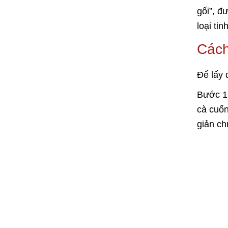
gối”, đ
loại ti
Cách
Để lấy 
Bước 1:
cà cuốn
giản ch