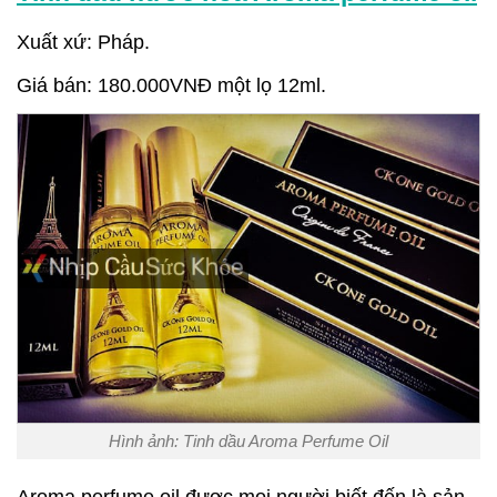
Xuất xứ: Pháp.
Giá bán: 180.000VNĐ một lọ 12ml.
Hình ảnh: Tinh dầu Aroma Perfume Oil
Aroma perfume oil được mọi người biết đến là sản