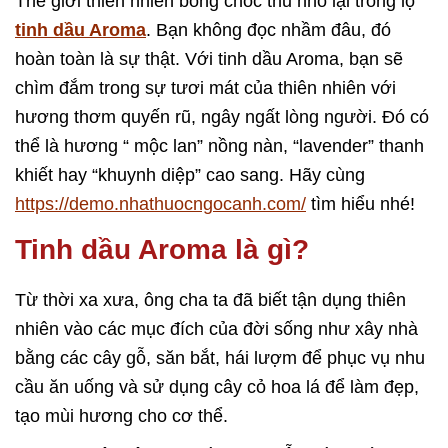
Thế giới thiên nhiên bỗng chốc thu nhỏ lại trong lọ
tinh dầu Aroma
. Bạn không đọc nhầm đâu, đó
hoàn toàn là sự thật. Với tinh dầu Aroma, bạn sẽ
chìm đắm trong sự tươi mát của thiên nhiên với
hương thơm quyến rũ, ngây ngất lòng người. Đó có
thể là hương “ mộc lan” nồng nàn, “lavender” thanh
khiết hay “khuynh diệp” cao sang. Hãy cùng
https://demo.nhathuocngocanh.com/
tìm hiểu nhé!
Tinh dầu Aroma là gì?
Từ thời xa xưa, ông cha ta đã biết tận dụng thiên
nhiên vào các mục đích của đời sống như xây nhà
bằng các cây gỗ, săn bắt, hái lượm để phục vụ nhu
cầu ăn uống và sử dụng cây cỏ hoa lá để làm đẹp,
tạo mùi hương cho cơ thể.