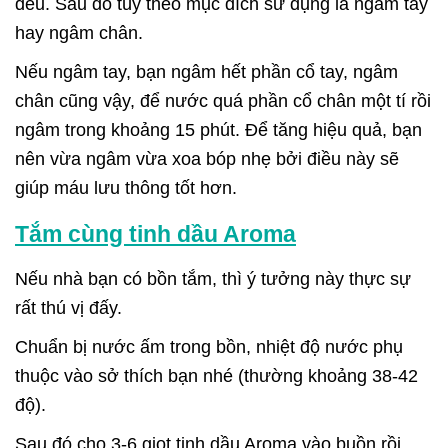
đều. Sau đó tùy theo mục đích sử dụng là ngâm tay
hay ngâm chân.
Nếu ngâm tay, bạn ngâm hết phần cổ tay, ngâm
chân cũng vậy, để nước quá phần cổ chân một tí rồi
ngâm trong khoảng 15 phút. Để tăng hiệu quả, bạn
nên vừa ngâm vừa xoa bóp nhẹ bởi điều này sẽ
giúp máu lưu thông tốt hơn.
Tắm cùng tinh dầu Aroma
Nếu nhà bạn có bồn tắm, thì ý tưởng này thực sự
rất thú vị đấy.
Chuẩn bị nước ấm trong bồn, nhiệt độ nước phụ
thuộc vào sở thích bạn nhé (thường khoảng 38-42
độ).
Sau đó cho 3-6 giọt tinh dầu Aroma vào buồn rồi