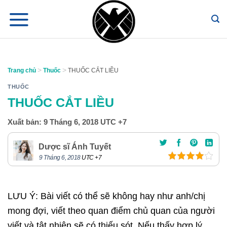
Chuyển
đến
nội
dung
>
>
Trang chủ
Thuốc
THUỐC CẮT LIỀU
THUỐC
THUỐC CẮT LIỀU
Xuất bản:
9 Tháng 6, 2018
UTC +7
Dược sĩ Ánh Tuyết
9 Tháng 6, 2018
UTC +7
LƯU Ý: Bài viết có thể sẽ không hay như anh/chị
mong đợi, viết theo quan điểm chủ quan của người
viết và tât nhiên sẽ có thiếu sót. Nếu thấy hợp lý