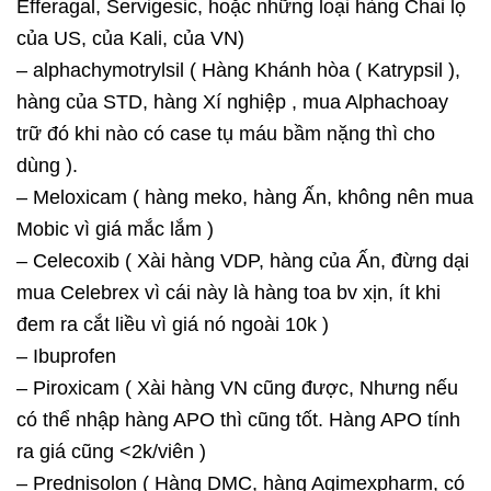
Efferagal, Servigesic, hoặc những loại hàng Chai lọ
của US, của Kali, của VN)
– alphachymotrylsil ( Hàng Khánh hòa ( Katrypsil ),
hàng của STD, hàng Xí nghiệp , mua Alphachoay
trữ đó khi nào có case tụ máu bầm nặng thì cho
dùng ).
– Meloxicam ( hàng meko, hàng Ấn, không nên mua
Mobic vì giá mắc lắm )
– Celecoxib ( Xài hàng VDP, hàng của Ấn, đừng dại
mua Celebrex vì cái này là hàng toa bv xịn, ít khi
đem ra cắt liều vì giá nó ngoài 10k )
– Ibuprofen
– Piroxicam ( Xài hàng VN cũng được, Nhưng nếu
có thể nhập hàng APO thì cũng tốt. Hàng APO tính
ra giá cũng <2k/viên )
– Prednisolon ( Hàng DMC, hàng Agimexpharm, có