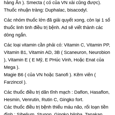
hàng Ấn ). Smecta ( có của VN xài cũng được).
Thuốc nhuận tràng: Duphalac, bisacodyl.
Các nhóm thuốc lớn đã giải quyết xong, còn lại 1 số
thuốc linh tinh điều trị bệnh. Ad sẽ viết thành các
dòng ngắn.
Các loại vitamin cần phải có: Vitamin C, Vitamin PP,
Vitamin B1, Vitamin AD, 3B ( Scaneuron, Neurobion
), Vitamin E ( E Mỹ, E PHúc Vinh, Hoặc Enat của
Mega ).
Magie B6 ( của VN hoặc Sanofi ). Kẽm viên (
Farzincol ).
Các thuốc điều trị dãn tĩnh mạch : Daflon, Hasaflon,
Hesmin, Venrutin, Rutin C, Gingko fort.
Các thuốc điều trị bệnh thiếu máu não, rối loạn tiền
đình : Sibelium, Stugon, Gingko biloba, Tanakan.