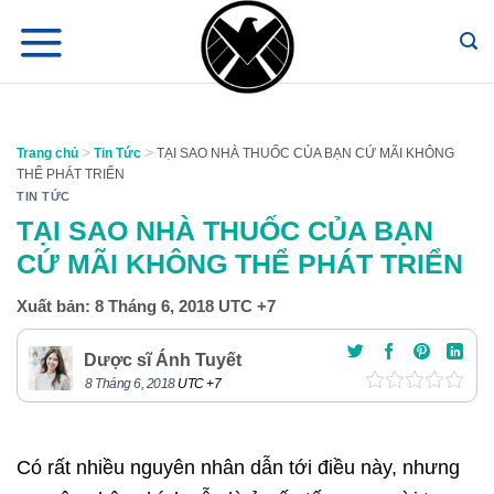
Chuyển
đến
nội
dung
>
>
Trang chủ
Tin Tức
TẠI SAO NHÀ THUỐC CỦA BẠN CỨ MÃI KHÔNG
THỂ PHÁT TRIỂN
TIN TỨC
TẠI SAO NHÀ THUỐC CỦA BẠN
CỨ MÃI KHÔNG THỂ PHÁT TRIỂN
Xuất bản:
8 Tháng 6, 2018
UTC +7
Dược sĩ Ánh Tuyết
8 Tháng 6, 2018
UTC +7
Có rất nhiều nguyên nhân dẫn tới điều này, nhưng