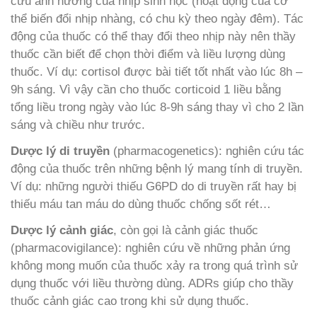
cứu ảnh hưởng của nhịp sinh học (hoạt động của cơ
thể biến đổi nhịp nhàng, có chu kỳ theo ngày đêm). Tác
động của thuốc có thể thay đổi theo nhịp này nên thầy
thuốc cần biết để chọn thời điểm và liều lượng dùng
thuốc. Ví dụ: cortisol được bài tiết tốt nhất vào lúc 8h –
9h sáng. Vì vậy cần cho thuốc corticoid 1 liều bằng
tổng liều trong ngày vào lúc 8-9h sáng thay vì cho 2 lần
sáng và chiều như trước.
Dược lý di truyền
(pharmacogenetics): nghiên cứu tác
động của thuốc trên những bệnh lý mang tính di truyền.
Ví dụ: những người thiếu G6PD do di truyền rất hay bị
thiếu máu tan máu do dùng thuốc chống sốt rét…
Dược lý cảnh giác
, còn gọi là cảnh giác thuốc
(pharmacovigilance): nghiên cứu về những phản ứng
không mong muốn của thuốc xảy ra trong quá trình sử
dụng thuốc với liều thường dùng. ADRs giúp cho thầy
thuốc cảnh giác cao trong khi sử dụng thuốc.