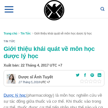
Chuyển
đến
nội
dung
>
>
Trang chủ
Tin Tức
Giới thiệu khái quát về môn học dược lý học
TIN TỨC
Giới thiệu khái quát về môn học
dược lý học
Xuất bản:
22 Tháng 4, 2017
UTC +7
Dược sĩ Ánh Tuyết
27 Tháng 5, 2018
UTC +7
Dược lý học
(pharmacology) là môn học nghiên cứu về
sự tác động giữa thuốc và cơ thể. Khi thuốc vào trong
cơ thể, thuốc được cơ thể tiếp nhận như thế nào và cơ