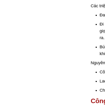
Các tri
Đa
Đi
gi
ra.
Bú
kh
Nguyên 
Cô
La
Ch
Công