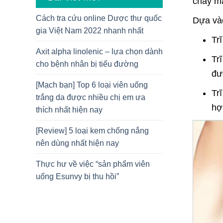
chảy má
Cách tra cứu online Dược thư quốc
Dựa vào 
gia Việt Nam 2022 nhanh nhất
Tr
Axit alpha linolenic – lựa chọn dành
Tr
cho bệnh nhân bị tiểu đường
đư
[Mạch bạn] Top 6 loại viên uống
Tr
trắng da được nhiều chị em ưa
hợ
thích nhất hiện nay
[Review] 5 loại kem chống nắng
nên dùng nhất hiện nay
Thực hư về việc “sản phẩm viên
uống Esunvy bị thu hồi”