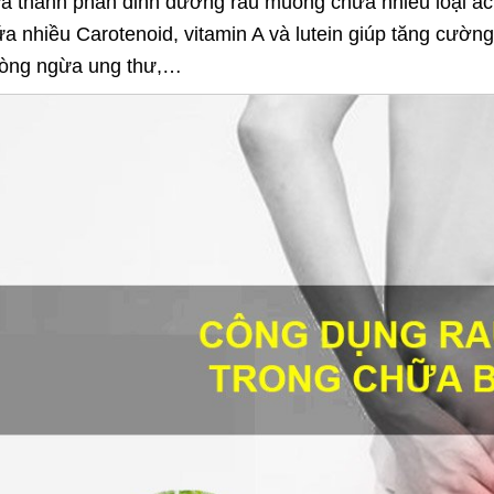
 thành phần dinh dưỡng rau muống chứa nhiều loại acid
ứa nhiều Carotenoid, vitamin A và lutein giúp tăng cườn
hòng ngừa ung thư,…