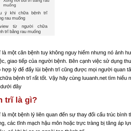
Xông hơi búi trĩ bằng rau
muống
u ý khi chữa bệnh trĩ
ng rau muống
view từ người chữa
nh trĩ bằng rau muống
ĩ là một căn bệnh tuy không nguy hiểm nhưng nó ảnh hưở
ệc, giao tiếp của người bệnh. Bên cạnh việc sử dụng th
 hợp lý để đẩy lùi bệnh trĩ cũng được mọi người quan tâ
hữa bệnh trĩ rất tốt. Vậy hãy cùng luuanh.net tìm hiể
t dưới đây
 trĩ là gì?
ĩ là một bệnh lý liên quan đến sự thay đổi cấu trúc bìn
ng, các tĩnh mạch hậu môn hoặc trực tràng bị tăng áp l