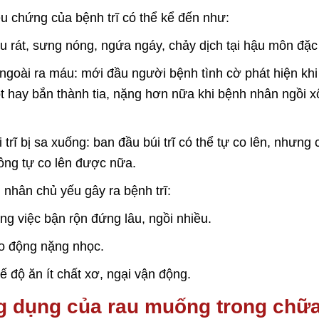
ệu chứng của bệnh trĩ có thể kể đến như:
u rát, sưng nóng, ngứa ngáy, chảy dịch tại hậu môn đặc bi
 ngoài ra máu: mới đầu người bệnh tình cờ phát hiện kh
ọt hay bắn thành tia, nặng hơn nữa khi bệnh nhân ngồ
i trĩ bị sa xuống: ban đầu búi trĩ có thể tự co lên, nhưng 
ông tự co lên được nữa.
nhân chủ yếu gây ra bệnh trĩ:
ng việc bận rộn đứng lâu, ngồi nhiều.
o động nặng nhọc.
ế độ ăn ít chất xơ, ngại vận động.
 dụng của rau muống trong chữ