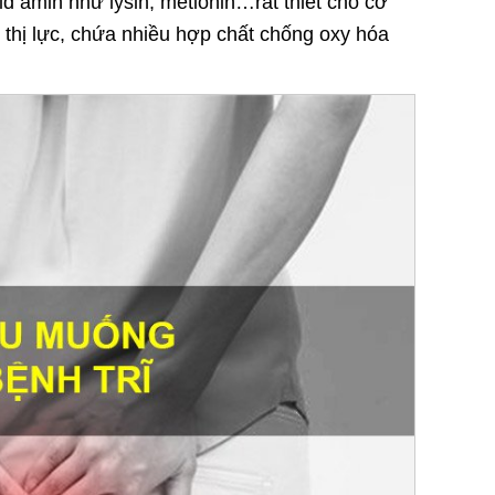
 amin như lysin, metionin…rất thiết cho cơ
g thị lực, chứa nhiều hợp chất chống oxy hóa