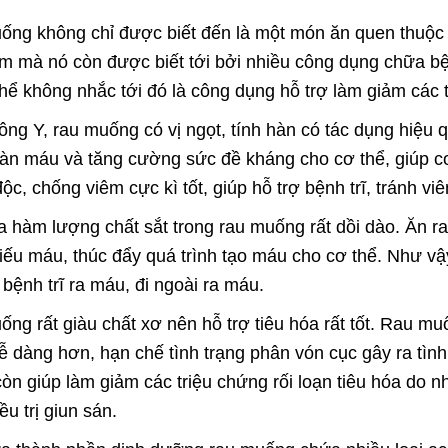
ng không chỉ được biết đến là một món ăn quen thuộc
m mà nó còn được biết tới bởi nhiều công dụng chữa b
hể không nhắc tới đó là công dụng hỗ trợ làm giảm các t
ng Y, rau muống có vị ngọt, tính hàn có tác dụng hiệu qu
àn máu và tăng cường sức đề kháng cho cơ thể, giúp cơ
ộc, chống viêm cực kì tốt, giúp hỗ trợ bệnh trĩ, tránh v
a hàm lượng chất sắt trong rau muống rất dồi dào. Ăn r
iếu máu, thúc đẩy quá trình tạo máu cho cơ thể. Như v
 bệnh trĩ ra máu, đi ngoài ra máu.
ng rất giàu chất xơ nên hỗ trợ tiêu hóa rất tốt. Rau muố
ễ dàng hơn, hạn chế tình trạng phân vón cục gây ra tình 
òn giúp làm giảm các triệu chứng rối loạn tiêu hóa do
ều trị giun sán.