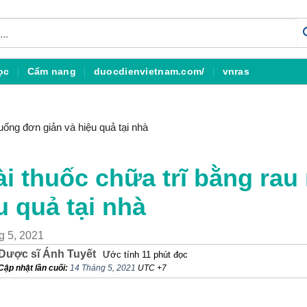
ọc
Cẩm nang
duocdienvietnam.com/
vnras
uống đơn giản và hiệu quả tại nhà
ài thuốc chữa trĩ bằng ra
u quả tại nhà
g 5, 2021
Dược sĩ Ánh Tuyết
Ước tính 11 phút đọc
Cập nhật lần cuối:
14 Tháng 5, 2021
UTC +7