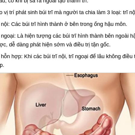
u, có khi bị sa ra ngoài tạo thành trĩ.
vị trí phát sinh búi trĩ mà người ta chia làm 3 loại: trĩ nội
ĩ nội: Các búi trĩ hình thành ở bên trong ống hậu môn.
ĩ ngoại: Là hiện tượng các búi trĩ hình thành bên ngoài
ợc, dễ dàng phát hiện sớm và điều trị tận gốc.
ĩ hỗn hợp: Khi các búi trĩ nội, trĩ ngoại để lâu không điều 
p.