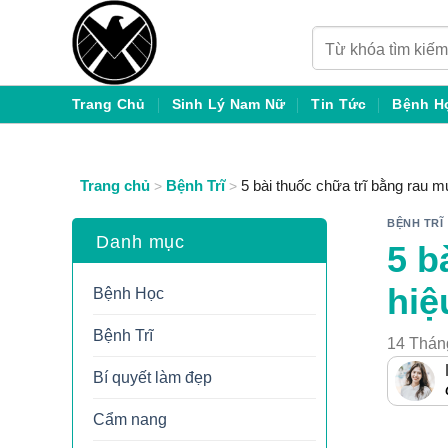
Chuyển
Tìm
đến
kiếm:
nội
dung
Trang Chủ
Sinh Lý Nam Nữ
Tin Tức
Bệnh H
Trang chủ
Bệnh Trĩ
5 bài thuốc chữa trĩ bằng rau m
>
>
BỆNH TRĨ
Danh mục
5 b
hiệ
Bệnh Học
Bệnh Trĩ
14 Thán
Bí quyết làm đẹp
Cẩm nang