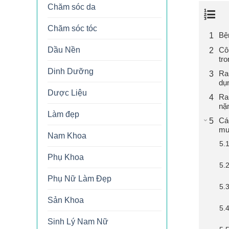
Chăm sóc da
Chăm sóc tóc
Bện
Dầu Nền
Cô
tr
Dinh Dưỡng
Ra
dụ
Dược Liệu
Ra
nặ
Làm đẹp
Cá
mu
Nam Khoa
Phụ Khoa
Phụ Nữ Làm Đẹp
Sản Khoa
Sinh Lý Nam Nữ