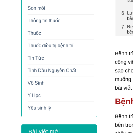
Son môi
Lư
bằ
Thông tin thuốc
Re
bệ
Thuốc
Thuốc điều trị bệnh trĩ
Bệnh tr
Tin Tức
công vi
sao cho
Tinh Dầu Nguyên Chất
muống c
Vô Sinh
bài viế
Y Học
Bệnh
Yếu sinh lý
Bệnh tr
bên tro
Bài viết mới