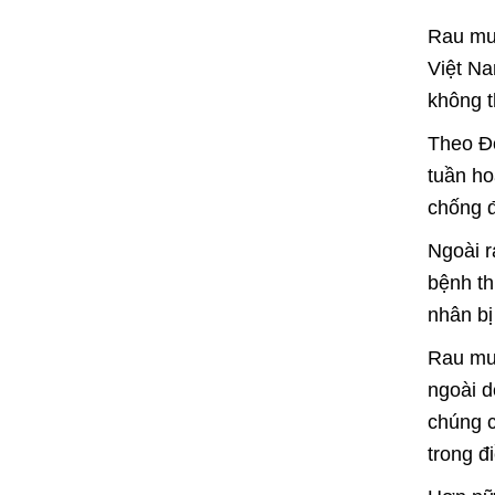
Rau muố
Việt Na
không t
Theo Đô
tuần ho
chống đ
Ngoài r
bệnh th
nhân bị
Rau muố
ngoài d
chúng c
trong đi