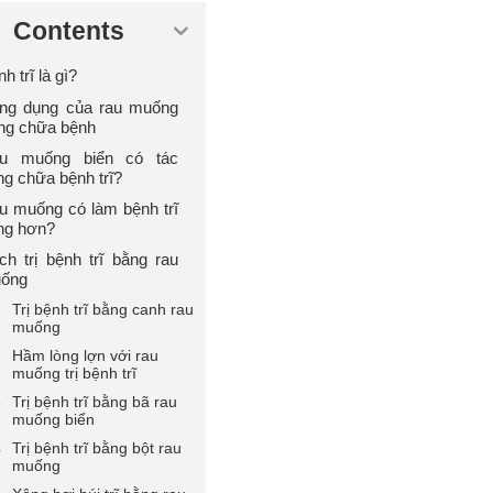
Contents
h trĩ là gì?
ng dụng của rau muống
ong chữa bệnh
u muống biển có tác
ng chữa bệnh trĩ?
u muống có làm bệnh trĩ
ng hơn?
ch trị bệnh trĩ bằng rau
ống
Trị bệnh trĩ bằng canh rau
muống
Hầm lòng lợn với rau
muống trị bệnh trĩ
Trị bệnh trĩ bằng bã rau
muống biển
Trị bệnh trĩ bằng bột rau
muống