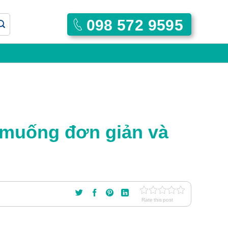
098 572 9595
u muống đơn giản và
Rate this post