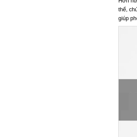
Hơn nữa
thể, ch
giúp p