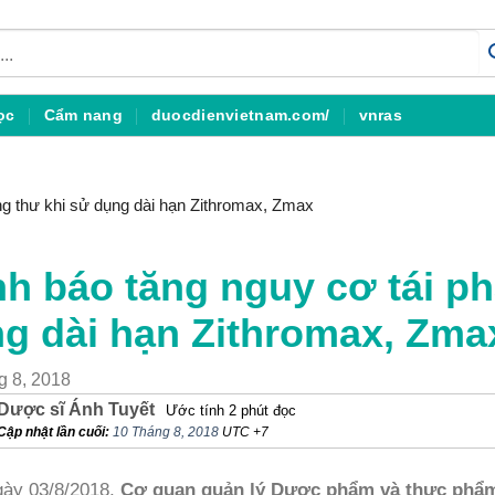
ọc
Cẩm nang
duocdienvietnam.com/
vnras
ng thư khi sử dụng dài hạn Zithromax, Zmax
h báo tăng nguy cơ tái ph
g dài hạn Zithromax, Zma
g 8, 2018
Dược sĩ Ánh Tuyết
Ước tính 2 phút đọc
Cập nhật lần cuối:
10 Tháng 8, 2018
UTC +7
ày 03/8/2018,
Cơ quan quản lý Dược phẩm và thực phẩm 