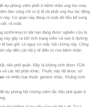
ể dự phòng viêm phổi ở bệnh nhân ung thư máu
ệm lâm sàng chỉ ra tỷ lệ tái phát ung thư tác động
 này. Cơ quan này đang rà soát dữ liệu bổ sung
uộc rà soát.
ng azithromycin dài hạn đang được nghiên cứu là
ứng này gây ra bởi tình trạng viêm và sẹo ở đường
p tế bào gốc có nguy cơ mắc hội chứng này. Công
oàn này đến cán bộ y tế điều trị cho bệnh nhân
ắc tiểu phế quản. Đây là kháng sinh được FDA
 da và các bộ phận khác. Thuốc này đã được sử
ax
và nhiều loại thuốc generic khác. Kháng sinh
để dự phòng hội chứng viêm tắc tiểu phế quản ở
ong.
in mà không có tư vấn của cán bộ y tế. Tự ý