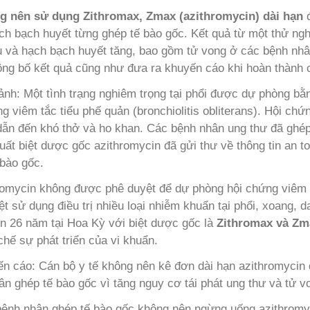
g nên sử dụng Zithromax, Zmax (azithromycin) dài hạn
đ
ch bạch huyết từng ghép tế bào gốc. Kết quả từ một thử nghi
 và hạch bạch huyết tăng, bao gồm tử vong ở các bệnh nhân
ông bố kết quả cũng như đưa ra khuyến cáo khi hoàn thành c
ảnh: Một tình trạng nghiêm trọng tại phổi được dự phòng bằ
g viêm tắc tiểu phế quản (bronchiolitis obliterans). Hội ch
dẫn đến khó thở và ho khan. Các bệnh nhân ung thư đã ghé
uất biệt dược gốc azithromycin đã gửi thư về thông tin an t
 bào gốc.
omycin không được phê duyệt để dự phòng hội chứng viêm t
ệt sử dụng điều trị nhiều loại nhiễm khuẩn tại phổi, xoang,
ên 26 năm tại Hoa Kỳ với biệt dược gốc là
Zithromax và Zm
hế sự phát triển của vi khuẩn.
n cáo: Cán bộ y tế không nên kê đơn dài hạn azithromycin 
ân ghép tế bào gốc vì tăng nguy cơ tái phát ung thư và tử v
ệnh nhân ghép tế bào gốc không nên ngừng uống azithromyc