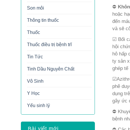
⛔
Khôn
Son môi
hoặc hạ
Thông tin thuốc
đến máu
và sẽ c
Thuốc
☑ Bối c
Thuốc điều trị bệnh trĩ
hội chứn
hô hấp 
Tin Tức
ty sản x
ghép tế
Tinh Dầu Nguyên Chất
☑Azithr
Vô Sinh
phê duy
dụng tr
Y Học
gây ức c
Yếu sinh lý
⛔ Khuyế
bệnh nh
Bài viết mới
⛔ Các b