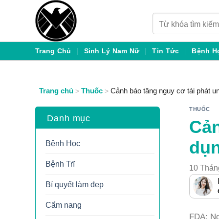
Chuyển
Tìm
đến
kiếm:
nội
dung
Trang Chủ
Sinh Lý Nam Nữ
Tin Tức
Bệnh H
Trang chủ
Thuốc
Cảnh báo tăng nguy cơ tái phát u
>
>
THUỐC
Danh mục
Cản
dụn
Bệnh Học
Bệnh Trĩ
10 Thán
Bí quyết làm đẹp
Cẩm nang
FDA: Ng